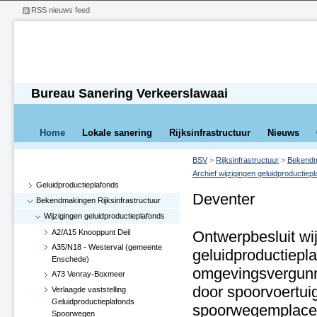
RSS nieuws feed
Bureau Sanering Verkeerslawaai
Home
Lokale sanering
Rijksinfrastructuur
Nieuws
BSV
>
Rijksinfrastructuur
>
Bekendma
Archief wijzigingen geluidproductiep
Geluidproductieplafonds
Deventer
Bekendmakingen Rijksinfrastructuur
Wijzigingen geluidproductieplafonds
A2/A15 Knooppunt Deil
Ontwerpbesluit wij
A35/N18 - Westerval (gemeente
geluidproductiepla
Enschede)
omgevingsvergunn
A73 Venray-Boxmeer
door spoorvoertui
Verlaagde vaststelling
Geluidproductieplafonds
spoorwegemplac
Spoorwegen