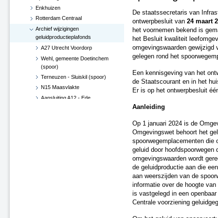
Enkhuizen
De staatssecretaris van Infra
Rotterdam Centraal
ontwerpbesluit van
24 maart 
Archief wijzigingen
het voornemen bekend is gema
geluidproductieplafonds
het Besluit kwaliteit leefomge
omgevingswaarden gewijzigd va
A27 Utrecht Voordorp
gelegen rond het spoorwegem
Wehl, gemeente Doetinchem
(spoor)
Een kennisgeving van het ont
Terneuzen - Sluiskil (spoor)
de Staatscourant en in het hu
N15 Maasvlakte
Er is op het ontwerpbesluit éé
Aansluiting A12 - Ede
Aanleiding
Hoekse Lijn
Groningen losplaats -
Op 1 januari 2024 is de Omge
Waterhuizen aansluiting (spoor)
Omgevingswet behoort het gel
A4 Leiderdorp, verwijderen
spoorwegemplacementen die on
geluidsscherm
geluid door hoofdspoorwegen d
A27 De Bilt
omgevingswaarden wordt gereg
A2-A15, knooppunt Deil (besluit
de geluidproductie aan die e
d.d. 29 juni 2017)
aan weerszijden van de spoorw
informatie over de hoogte van
Verlenging Hoekse Lijn
is vastgelegd in een openbaar g
A16-N3 te Dordrecht
Centrale voorziening geluidge
A76 Kerensheide - Geleen
Spoorzone Ede