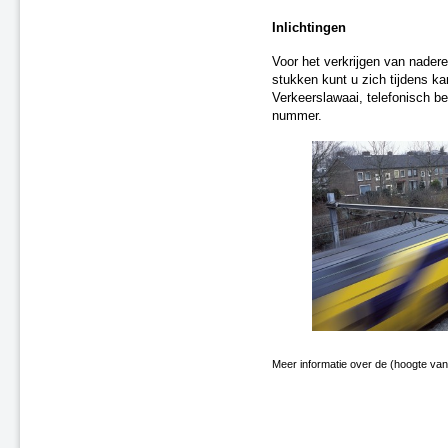
A4 Knooppunt Sabina -
Inlichtingen
Steenbergsche Vliet
N200 Amsterdam
Voor het verkrijgen van nadere
Dieren (spoor)
stukken kunt u zich tijdens k
Verkeerslawaai, telefonisch b
A59 Waalwijk-Nuland
nummer.
A73 Roermond-Reuver
A58 Middelburg
A28 - Harderwijk
Zevenaar - Wehl (spoor)
Zandvoort-Haarlem (spoor)
Leiden-Utrecht “ieder kwartier”
(spoor)
A59 Waalwijk, aansluiting N261
(besluit van 20 september 2021)
A67 Belgische grens-Hapert
A6 Almere-Weerwater
A50 Ekkersrijt-Son
Meer informatie over de (hoogte van
Doetinchem-Gaanderen (spoor)
N3 Dordrecht - Leerpark
Dordrecht-Zuid - Willemsdorp
(spoor)