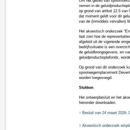
Om het geluid van spoorvoer
A2 Maasbrug ('s-Hertogenbosch
nemen in de geluidproductiepl
- Maasdriel)
op grond van artikel 12.5 van 
dat moment geldt voor dit ge
A7 Sneek-Oost
van de (inmiddels vervallen)
A2 Parallelweg Hedel
A15 Suurhoffbrug
Het akoestisch onderzoek “Em
A27 HOV 't Gooi
laat zien hoe de representatie
A28 Assen
afgeleid uit de vigerende omg
bedrijfssituatie is een overzic
A2 Ekkersweijer – Eindhoven
de geluidbrongegevens, en van
Airport
geluidproductieplafonds, word
Enschede De Eschmarke -
Glanerbrug
Op grond van dit onderzoek ka
Zutphen - Lichtenvoorde (spoor)
spoorwegemplacement Deventer
Gouda - Alphen aan den Rijn
worden toegevoegd.
(Boskoop)
N31 tussen Zurich en Harlingen
Stukken
Zwolle - Kampen (spoor)
Het ontwerpbesluit en het akoe
A7/N7 Sneek-West
hieronder downloaden.
A37 Holsloot - Duitse grens
A32 Aansluiting Heerenveen-
Besluit van 24 maart 2026:
Centrum
A15 aansluiting N57
Akoestisch onderzoek empl
A67 te Hapert