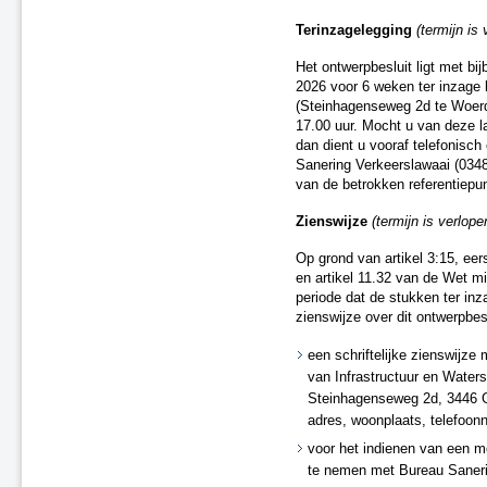
A22 aansluiting Beverwijk
Terinzagelegging
(termijn is
A37 N854 – knooppunt Holsloot
Delden (spoor)
Het ontwerpbesluit ligt met b
2026 voor 6 weken ter inzage 
Oldenzaal (spoor)
(Steinhagenseweg 2d te Woerd
Besluit van 20 december 2018
17.00 uur. Mocht u van deze l
(spoor)
dan dient u vooraf telefonisc
A15 Sliedrecht-West
Sanering Verkeerslawaai (0348 
N2 Eindhoven Challenge
van de betrokken referentiepu
A28 Spier
Zienswijze
(termijn is verlop
A1 Laren (besluit van 19 maart
2020)
Op grond van artikel 3:15, eer
A15 Ridderkerk
en artikel 11.32 van de Wet m
A13 Ackerdijkse Plassen
periode dat de stukken ter inza
Heerlen-Landgraaf (spoor)
zienswijze over dit ontwerpbes
A1 Bathmen
een schriftelijke zienswijze
N65 Vught (besluit van 4 maart
van Infrastructuur en Water
2021)
Steinhagenseweg 2d, 3446 G
Ontwerpbesluit A59 Waalwijk,
aansluiting N261 (besluit van 22
adres, woonplaats, telefoon
maart 2021)
voor het indienen van een m
A50/A73 Knooppunt Ewijk
te nemen met Bureau Sanerin
N50 Kampen Ens